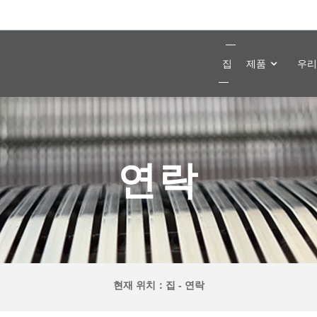
집
제품
우리
연락
현재 위치：
집
-
연락