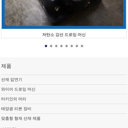
저탄소 강선 드로잉 머신
제품
선재 압연기
와이어 드로잉 머신
터키인의 머리
태양광 리본 장비
맞춤형 형재 선재 제품