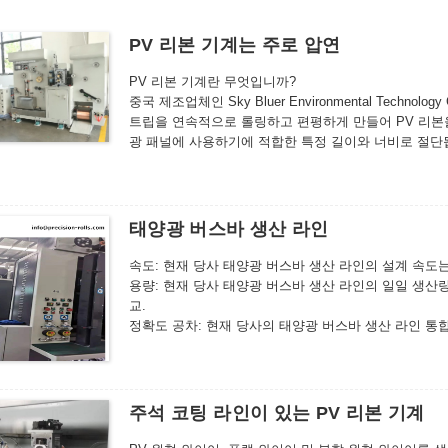
PV 리본 기계는 주로 압연
PV 리본 기계란 무엇입니까?
중국 제조업체인 Sky Bluer Environmental Techno
트립을 연속적으로 롤링하고 편평하게 만들어 PV 리본
광 패널에 사용하기에 적합한 특정 길이와 너비로 절단
빠른 속도로 고품질 리본을 생산하는 것입니다.PV 리본
태양광 버스바 생산 라인
속도: 현재 당사 태양광 버스바 생산 라인의 설계 속도는 15
용량: 현재 당사 태양광 버스바 생산 라인의 일일 생산량은
교.
정확도 공차: 현재 당사의 태양광 버스바 생산 라인 통
께 공차는 ±0.005mm, 폭 공차는 ±0.015mm로 제어할
주석 도금: 주석 도금 기계의 에어 나이프는 유럽과 
가이드 홈으로 만들어졌습니다. 공기량은 컴퓨터 (질량
린이 설정되고 주석 도금층이 균일합니다.
주석 코팅 라인이 있는 PV 리본 기계