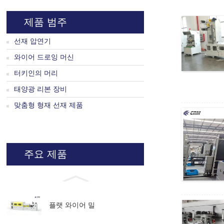
제품 범주
선재 압연기
와이어 드로잉 머신
터키인의 머리
태양광 리본 장비
맞춤형 형재 선재 제품
주요 제품
플랫 와이어 밀