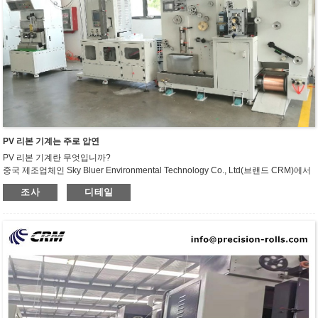
PV 리본 기계는 주로 압연
PV 리본 기계란 무엇입니까?
중국 제조업체인 Sky Bluer Environmental Technology Co., Ltd(브랜드 CRM)에서
생산하는 PV 리본 기계는 얇은 구리 또는 은 스트립을 연속적으로 롤링하고 편평하
조사
디테일
게 만들어 PV 리본을 생산하는 전문 제조 장비입니다. 그런 다음 기계에서 생산된 리
본은 태양광 패널에 사용하기에 적합한 특정 길이와 너비로 절단됩니다. 기계의 주
요 기능은 폐기물을 최소화하고 생산 비용을 절감하면서 빠른 속도로 고품질 리본을
생산하는 것입니다.PV 리본 기계 기술의 발전