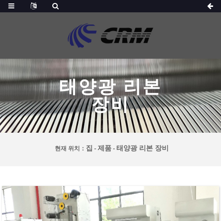
태양광 리본
장비
집
제품
태양광 리본 장비
현재 위치：
-
-