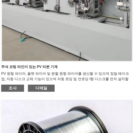
주석 코팅 라인이 있는 PV 리본 기계
PV 원형 와이어, 플랫 와이어 및 분할 원형 와이어를 생산할 수 있으며 정밀 테이크
업, 자동 디스크 교체 기능이 있으며 자동 로딩 및 언로딩 I형 디스크를 먼저 설치할
수 있습니다.
조사
디테일
1. 페이오프 장치: 페이오프 프레임은 고정밀 스러스트 구조 베어링을 사용하여 정밀
가공되어 페이오프가 흔들리지 않고 작동이 안정적이며 소음이 없습니다. 400-500
개의 디스크와 호환되는 일정한 장력 제어,
2. 어닐링 장치: 상부 및 하부 어닐링 롤은 적색 구리로 만들어지며 독립적으로 구동
되며 PLC는 모터에 속도 신호를 보내고 스윙로드는 모터의 속도 차이를 조정합니
다. 전위차계 신호에 의한 기존 모터 제어와 비교하여 스윙 로드는 더 가볍게 흔들리
고 작은 와이어 직경에 적합합니다. 용접 스트립은 어닐링 공정 중에 어닐링 후 구리
선이 스윙 로드에 의해 조정되어 어닐링된 구리선을 들어 올리지 않도록 보장합니
다. 용접 스트립의 품질 일관성을 더 잘 보장합니다.