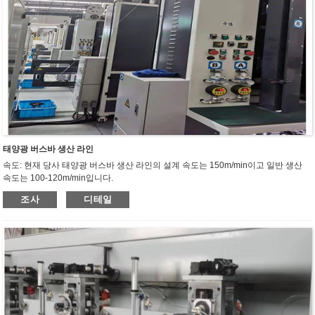
태양광 버스바 생산 라인
속도: 현재 당사 태양광 버스바 생산 라인의 설계 속도는 150m/min이고 일반 생산
속도는 100-120m/min입니다.
용량: 현재 당사 태양광 버스바 생산 라인의 일일 생산량은 350-450kg입니다. 분당
조사
디테일
80m 속도의 고속 일체형 용접 리본 기계와 비교.
정확도 공차: 현재 당사의 태양광 버스바 생산 라인 통합 기계에서 생산되는 용접 스
트립의 두께 정확도도 크게 향상되었습니다. 두께 공차는 ±0.005mm, 폭 공차는
±0.015mm로 제어할 수 있습니다.
주석 도금: 주석 도금 기계의 에어 나이프는 유럽과 미국에서 수입한 주물로 만들어
졌으며 공기 배출구는 공기 흐름의 특성에 따라 가이드 홈으로 만들어졌습니다. 공
기량은 컴퓨터 (질량 유량계)로 제어되어 출력을 조정하고 데이터 피드백이 표시되
며 터치 스크린이 설정되고 주석 도금층이 균일합니다.