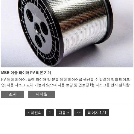
MBB 이중 와이어 PV 리본 기계
PV 원형 와이어, 플랫 와이어 및 분할 원형 와이어를 생산할 수 있으며 정밀 테이크
업, 자동 디스크 교체 기능이 있으며 자동 로딩 및 언로딩 I형 디스크를 먼저 설치할
수 있습니다.
조사
디테일
1. 페이오프 장치: 페이오프 프레임은 고정밀 스러스트 구조 베어링을 사용하여 정밀
가공되어 페이오프가 흔들리지 않고 작동이 안정적이며 소음이 없습니다. 400-500
개의 디스크와 호환되는 일정한 장력 제어,
2. 어닐링 장치: 상부 및 하부 어닐링 롤은 적색 구리로 만들어지며 독립적으로 구동
< 이전의
1
다음 >
>>
페이지 1 / 1
되며 PLC는 모터에 속도 신호를 보내고 스윙로드는 모터의 속도 차이를 조정합니
다. 전위차계 신호에 의한 기존 모터 제어와 비교하여 스윙 로드는 더 가볍게 흔들리
고 작은 와이어 직경에 적합합니다. 용접 스트립은 어닐링 공정 중에 어닐링 후 구리
선이 스윙 로드에 의해 조정되어 어닐링된 구리선을 들어 올리지 않도록 보장합니