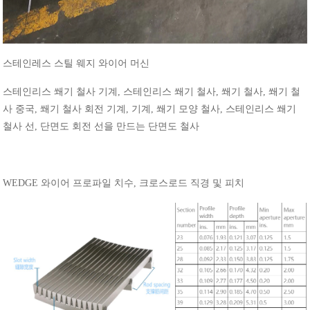
스테인레스
스틸
웨지
와이어
머신
스테인리스
쐐기
철사
기계
,
스테인리스
쐐기
철사
,
쐐기
철사
,
쐐기
철
사
중국
,
쐐기
철사
회전
기계
,
기계
,
쐐기
모양
철사
,
스테인리스
쐐기
철사
선
,
단면도
회전
선을
만드는
단면도
철사
WEDGE
와이어
프로파일
치수
,
크로스로드
직경
및
피치