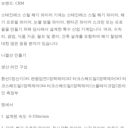
브랜드
: CRM
스테인레스
스틸
쐐기
와이어
기계는
스테인레스
스틸
쐐기
와이어
,
쐐
기
프로필
와이어
,
눈물
방울
와이어
,
펜타곤
와이어
스크린
또는
프로
필을
만들기
위해
당사에서
설계한
특수
산업
기계입니다
.
여과
,
수처
리
,
광업
,
식품
가공
,
펄프
및
종이
,
건축
설계를
포함하여
쐐기
철망에
대한
많은
응용
분야가
있습니다
.
니켈선
인출기
생산
라인
구성
환선
정산기#1
편평압연

장력제어
#2
터크스헤드밀

장력제어
#3
터
크스헤드밀

장력제어
#4
터크스헤드밀

장력제어

스풀테이크업

온라
인
측정부
명세서
1.
설계된
속도
: 0-350m/min