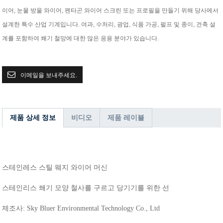
이어, 눈물 방울 와이어, 펜타곤 와이어 스크린 또는 프로필을 만들기 위해 당사에서
설계한 특수 산업 기계입니다. 여과, 수처리, 광업, 식품 가공, 펄프 및 종이, 건축 설
계를 포함하여 쐐기 철망에 대한 많은 응용 분야가 있습니다.
이메일을 보내주세요.
제품 상세 정보
비디오
제품 레이블
스테인레스
스틸
웨지
와이어
머신
스테인리스
쐐기
모양
철사를
구르고
당기기를
위한
선
제조사
: Sky Bluer Environmental Technology Co., Ltd