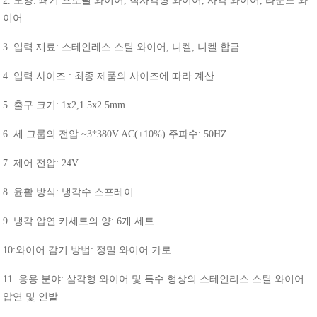
2.
모양
:
쐐기
프로필
와이어
,
직사각형
와이어
,
사각
와이어
,
라운드
와
이어
3.
입력
재료
:
스테인레스
스틸
와이어
,
니켈
,
니켈
합금
4.
입력
사이즈
:
최종
제품의
사이즈에
따라
계산
5.
출구
크기
: 1x2,1.5x2.5mm
6.
세
그룹의
전압
~3*380V AC(±10%)
주파수
: 50HZ
7.
제어
전압
: 24V
8.
윤활
방식
:
냉각수
스프레이
9.
냉각
압연
카세트의
양
: 6
개
세트
10:
와이어
감기
방법
:
정밀
와이어
가로
11.
응용
분야
:
삼각형
와이어
및
특수
형상의
스테인리스
스틸
와이어
압연
및
인발