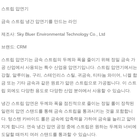
스트립
압연기
금속
스트립
냉간
압연기를
만드는
라인
: Sky Bluer Environmental Technology Co., Ltd
제조사
: CRM
브랜드
스트립
압연기는
금속
스트립의
두께와
폭을
줄이기
위해
정밀
금속
가
.
공
산업에서
사용되는
특수
산업용
압연기입니다
스트립
압연기에서는
,
,
,
,
,
,
강철
알루미늄
구리
스테인리스
스틸
귀금속
티타늄
와이어
니켈
합
.
금
또는
기타
금속과
같은
원료가
얇은
스트립으로
가공됩니다
이
스트
.
립
외에도
다양한
용도로
다양한
산업
분야에서
사용할
수
있습니다
냉간
스트립
압연은
두께와
폭을
점진적으로
줄이는
정밀
롤이
장착된
일련의
압연
스탠드를
통해
금속
스트립을
통과시키는
것을
포함합니
.
다
텅스텐
카바이드
롤은
금속에
압축력을
가하여
금속을
늘리고
얇아
.
지게
합니다
연속
냉간
압연
공정
중에
스트립은
원하는
두께와
너비에
.
도달할
때까지
여러
스탠드를
통과할
수
있습니다