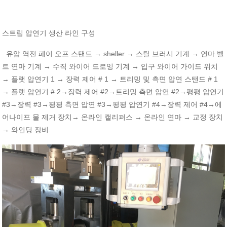
스트립
압연기
생산
라인
구성
→ sheller →
→
유압
역전
페이
오프
스탠드
스틸
브러시
기계
연마
벨
→
→
트
연마
기계
수직
와이어
드로잉
기계
입구
와이어
가이드
위치
→
1 →
# 1 →
# 1
플랫
압연기
장력
제어
트리밍
및
측면
압연
스탠드
→
# 2→
#2→
#2→
플랫
압연기
장력
제어
트리밍
측면
압연
평평
압연기
#3→
#3→
#3→
#4→
#4→
장력
평평
측면
압연
평평
압연기
장력
제어
에
→
→
→
어나이프
물
제거
장치
온라인
캘리퍼스
온라인
연마
교정
장치
→
.
와인딩
장비