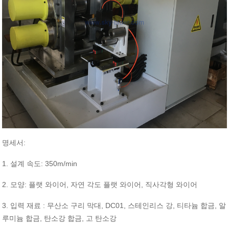
:
명세서
1.
: 350m/min
설계
속도
2.
:
,
,
모양
플랫
와이어
자연
각도
플랫
와이어
직사각형
와이어
3.
:
, DC01,
,
,
입력
재료
무산소
구리
막대
스테인리스
강
티타늄
합금
알
,
,
루미늄
합금
탄소강
합금
고
탄소강