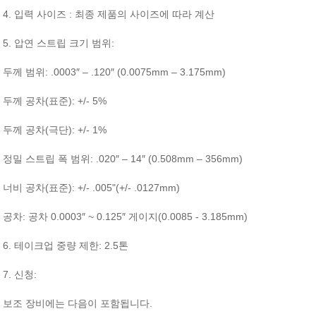
4.
:
입력
사이즈
최종
제품의
사이즈에
따라
계산
5.
:
압연
스트립
크기
범위
: .0003″ – .120″ (0.0075mm – 3.175mm)
두께
범위
(
): +/- 5%
두께
공차
표준
(
): +/- 1%
두께
공차
극단
: .020″ – 14″ (0.508mm – 356mm)
정밀
스트립
폭
범위
(
): +/- .005"(+/- .0127mm)
너비
공차
표준
:
0.0003″ ~ 0.125″
(0.0085 - 3.185mm)
공차
공차
게이지
6.
: 2.5
테이크업
중량
제한
톤
7.
:
신청
.
보조
장비에는
다음이
포함됩니다