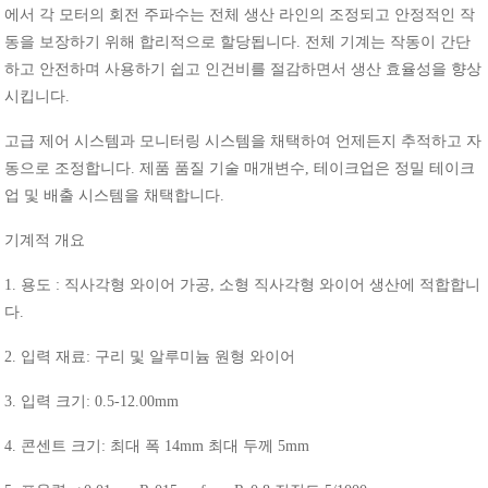
에서
각
모터의
회전
주파수는
전체
생산
라인의
조정되고
안정적인
작
동을
보장하기
위해
합리적으로
할당됩니다
.
전체
기계는
작동이
간단
하고
안전하며
사용하기
쉽고
인건비를
절감하면서
생산
효율성을
향상
시킵니다
.
고급
제어
시스템과
모니터링
시스템을
채택하여
언제든지
추적하고
자
동으로
조정합니다
.
제품
품질
기술
매개변수
,
테이크업은
정밀
테이크
업
및
배출
시스템을
채택합니다
.
기계적
개요
1.
용도
:
직사각형
와이어
가공
,
소형
직사각형
와이어
생산에
적합합니
다
.
2.
입력
재료
:
구리
및
알루미늄
원형
와이어
3.
입력
크기
: 0.5-12.00mm
4.
콘센트
크기
:
최대
폭
14mm
최대
두께
5mm