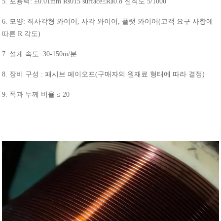
5.
포용력
: ±0.01mm Rs015 surface≤Ra0.8
진직도
5/1000
6.
모양
:
직사각형
와이어
,
사각
와이어
,
플랫
와이어
(
고객
요구
사항에
따른
R
각도
)
7.
설계
속도
: 30-150m/
분
8.
장비
구성
:
패시브
페이오프
(
구매자의
원재료
형태에
따라
결정
)
9.
폭과
두께
비율
≤ 20