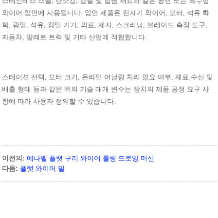
스테인레스
스틸
,
탄소강
,
강철
및
합금
재료와
같은
평면
또는
특수형
와이어
압연에
사용됩니다
.
압연
제품은
전자기
와이어
,
모터
,
석유
화
학
,
광업
,
석유
,
정밀
기기
,
의료
,
제지
,
스크리닝
,
블레이드
측정
도구
,
자동차
,
팔레트
트럭
및
기타
산업에
적합합니다
.
스테이션
선택
,
모터
크기
,
온라인
어닐링
처리
필요
여부
,
재료
수신
및
배출
형태
등과
같은
위의
기술
매개
변수는
장치의
제품
공정
요구
사
항에
따라
사용자
정의할
수
있습니다
.
이전의:
에나멜 플랫 구리 와이어 롤링 드로잉 머신
다음:
플랫 와이어 밀