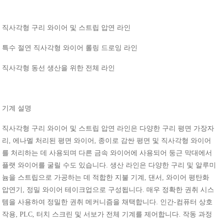
직사각형 구리 와이어 및 스트립 압연 라인
특수
절연
직사각형
와이어
롤링
드로잉
라인
직사각형
동선
생산을
위한
전체
라인
기계
설명
직사각형
구리
와이어
및
스트립
압연
라인은
다양한
구리
평면
가장자
리
,
에나멜
처리된
평면
와이어
,
종이로
감싼
평면
및
직사각형
와이어
를
처리하는
데
사용되며
다른
금속
와이어에
사용되어
둥근
막대에서
플랫
와이어를
굴릴
수도
있습니다
.
생산
라인은
다양한
구리
및
알루미
늄을
스트립으로
가공하는
데
적합한
지불
기계
,
댄서
,
와이어
평탄화
압연기
,
정밀
와이어
테이크업으로
구성됩니다
.
매우
정확한
권취
시스
템을
사용하여
정밀한
권취
메커니즘을
채택합니다
.
인간
-
컴퓨터
상호
작용
, PLC,
터치
스크린
및
서보가
전체
기계를
제어합니다
.
작동
과정