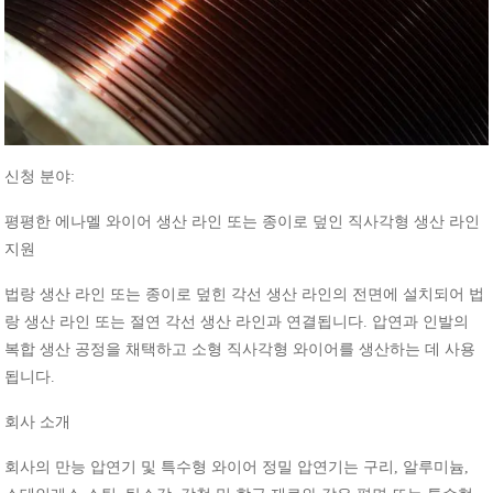
신청
분야
:
평평한
에나멜
와이어
생산
라인
또는
종이로
덮인
직사각형
생산
라인
지원
법랑
생산
라인
또는
종이로
덮힌
각선
생산
라인의
전면에
설치되어
법
랑
생산
라인
또는
절연
각선
생산
라인과
연결됩니다
.
압연과
인발의
복합
생산
공정을
채택하고
소형
직사각형
와이어를
생산하는
데
사용
됩니다
.
회사
소개
회사의
만능
압연기
및
특수형
와이어
정밀
압연기는
구리
,
알루미늄
,